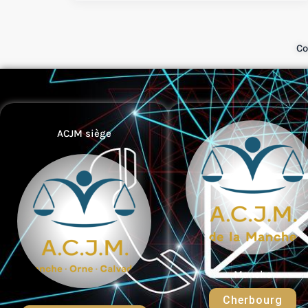
Co
ACJM siège
Manche
Cherbourg