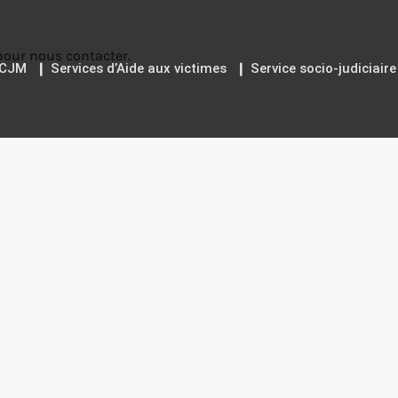
our nous contacter.
ACJM
❙ Services d’Aide aux victimes
❙ Service socio-judiciaire