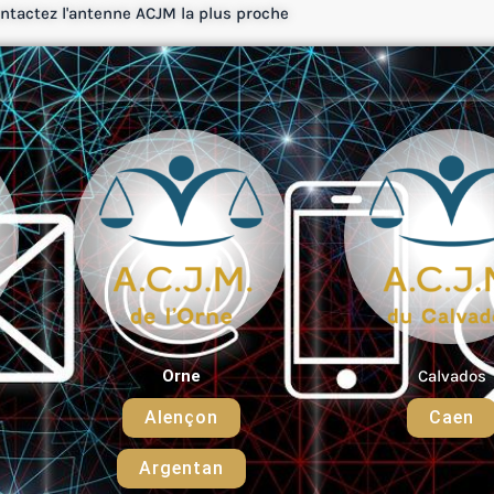
ntactez l'antenne ACJM la plus proche
Orne
Calvados
Alençon
Caen
Argentan