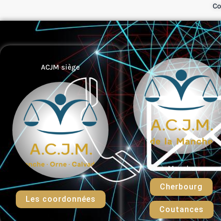
Co
ACJM siège
Manche
Cherbourg
Les coordonnées
Coutances