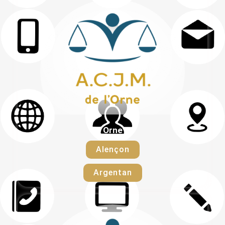
Orne
Alençon
Argentan