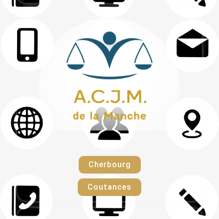
Manche
Cherbourg
Coutances