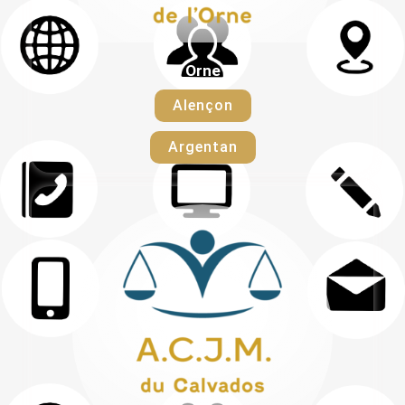
Orne
Alençon
Argentan