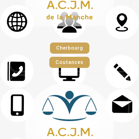
Manche
Cherbourg
Coutances