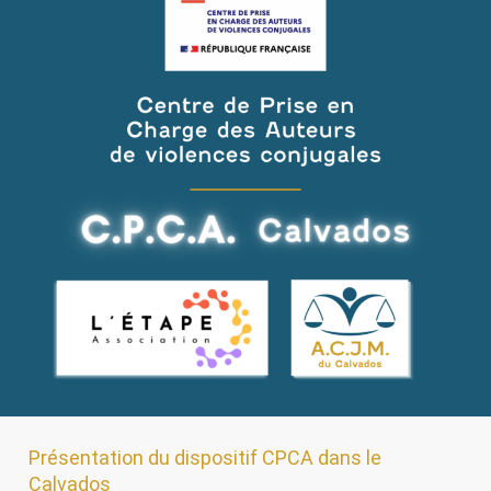
dispositif
CPCA
dans
le
Calvados
Présentation du dispositif CPCA dans le
Calvados