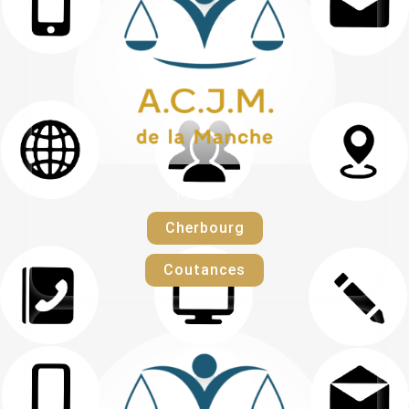
Manche
Cherbourg
Coutances