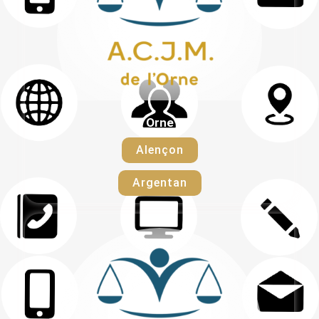
Orne
Alençon
Argentan