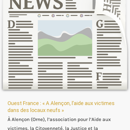
:
« A
Alençon,
l’aide
aux
victimes
dans
des
locaux
neufs »
Ouest France : « A Alençon, l’aide aux victimes
dans des locaux neufs »
À Alençon (Orne), l’association pour l’Aide aux
victimes, la Citoyenneté, la Justice et la