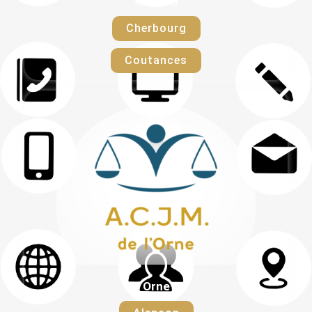
Manche
Cherbourg
Coutances
Orne