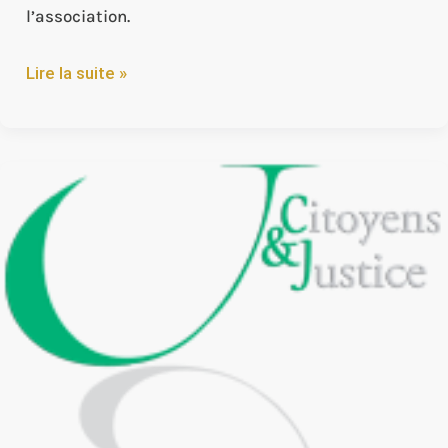
l’association.
Lire la suite »
Citoyens
&
Justice
:
rapport
d’activité
2023