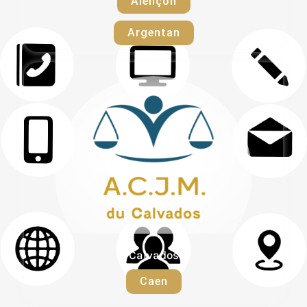
Alençon
Argentan
Calvados
Caen