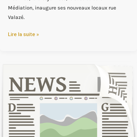
Médiation, inaugure ses nouveaux locaux rue
Valazé.
Lire la suite »
Presse
de
la
Manche
:
Un
pôle
psychosocial