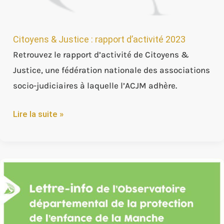
Citoyens & Justice : rapport d’activité 2023
Retrouvez le rapport d’activité de Citoyens &
Justice, une fédération nationale des associations
socio-judiciaires à laquelle l’ACJM adhère.
Lire la suite »
Conférence
annuelle
de
l’ODPE