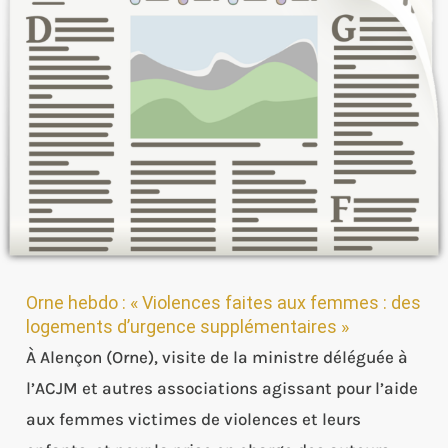
faites
aux
femmes
:
des
logements
d’urgence
supplémentaires »
Orne hebdo : « Violences faites aux femmes : des
logements d’urgence supplémentaires »
À Alençon (Orne), visite de la ministre déléguée à
l’ACJM et autres associations agissant pour l’aide
aux femmes victimes de violences et leurs