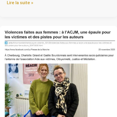
Lire la suite »
Presse
de
la
Manche
:
2
voies
d’actions
contre
les
violences