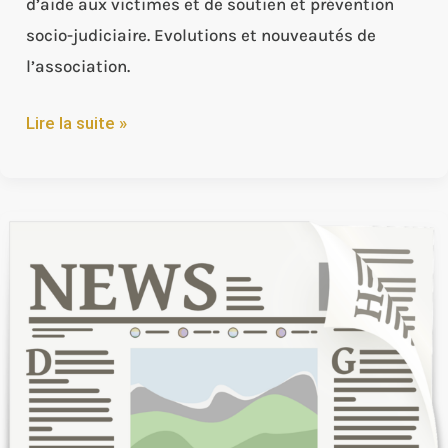
d’aide aux victimes et de soutien et prévention
socio-judiciaire. Evolutions et nouveautés de
l’association.
Lire la suite »
Presse
de
la
Manche
:
Un
pôle
psychosocial