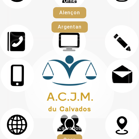
Orne
Alençon
Argentan
Calvados