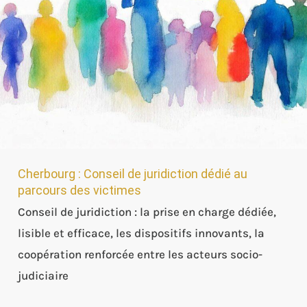
juridiction
dédié
au
parcours
des
victimes
Cherbourg : Conseil de juridiction dédié au
parcours des victimes
Conseil de juridiction : la prise en charge dédiée,
lisible et efficace, les dispositifs innovants, la
coopération renforcée entre les acteurs socio-
judiciaire