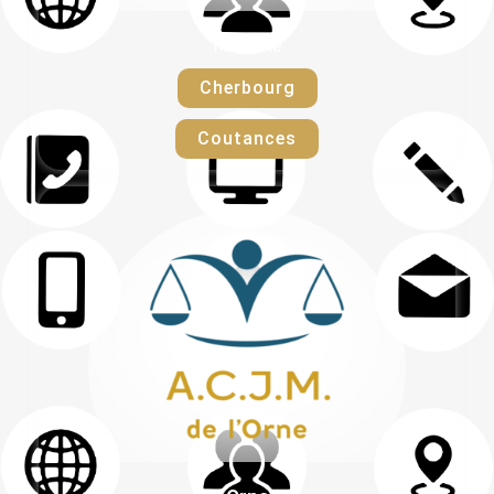
Manche
Cherbourg
Coutances