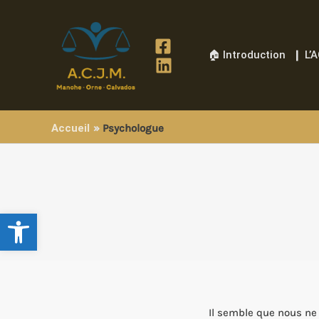
Aller
au
contenu
🏠 Introduction
❙ L’
Accueil
Psychologue
Ouvrir la barre d’outils
Il semble que nous ne