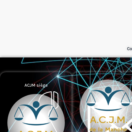
Co
ACJM siège